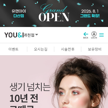
과천점
SEOUL
이벤트
오시는길
시술전후
보유장비
강남점
선릉점
잠실점
왕십리점
명동점
홍대신촌점
영등포점
마곡점
건대점
구로점
여의도점
천호점
목동점
창동점
GYEONGGI / INCHEON