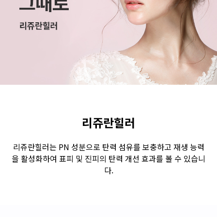
수원점
판교점
광교점
광명점
산본점
부천점
일산점
다산점
김포점
인천검단점
동탄점
평택점
안양점
부평점
안산점
의정부점
시흥배곧점
분당미금점
과천점
하남미사점
화성봉담점
경기광주점
리쥬란힐러
CHUNGCHEONG-DO
리쥬란힐러는 PN 성분으로 탄력 섬유를 보충하고 재생 능력
을 활성화하여 표피 및 진피의 탄력 개선 효과를 볼 수 있습니
천안점
대전점
다.
JEOLLA-DO
광주점
목포점