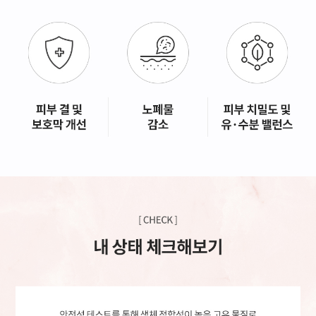
GYEONGSANG-DO
대구점
부산점
창원점