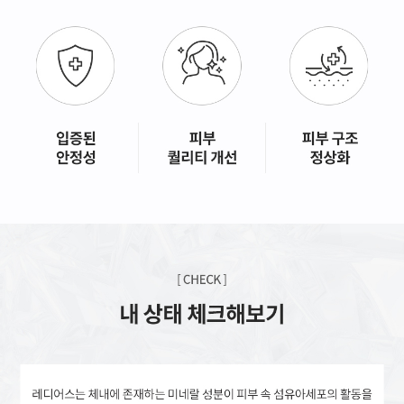
GYEONGSANG-DO
대구점
부산점
창원점