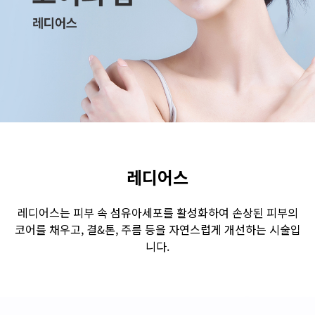
수원점
판교점
광교점
광명점
산본점
부천점
일산점
다산점
김포점
인천검단점
동탄점
평택점
안양점
부평점
안산점
의정부점
시흥배곧점
분당미금점
과천점
하남미사점
화성봉담점
경기광주점
레디어스
CHUNGCHEONG-DO
레디어스는 피부 속 섬유아세포를 활성화하여 손상된 피부의
코어를 채우고, 결&톤, 주름 등을 자연스럽게 개선하는 시술입
천안점
대전점
니다.
JEOLLA-DO
광주점
목포점