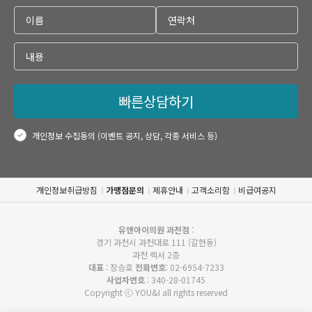
빠른상담하기
개인정보 수집동의 (이벤트 공지, 상담, 각종 서비스 등)
개인정보취급방침
가맹점문의
제휴안내
고객소리함
비급여공지
유앤아이의원 과천점
:
경기 과천시 과천대로 111 (갈현동)
과천 렉서 2층
대표
: 장승호
전화번호
: 02-6954-7233
사업자번호
: 340-28-01745
Copyright ⓒ YOU&I all rights reserved