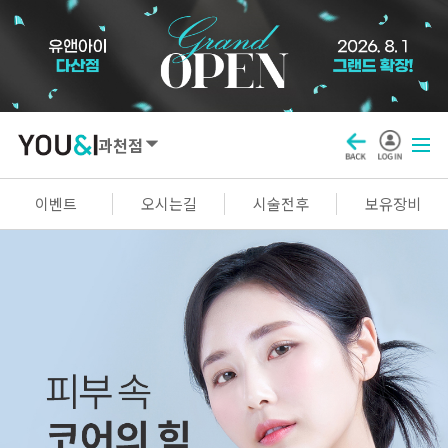
과천점
SEOUL
이벤트
오시는길
시술전후
보유장비
강남점
선릉점
잠실점
왕십리점
명동점
홍대신촌점
영등포점
마곡점
건대점
구로점
여의도점
천호점
목동점
창동점
GYEONGGI / INCHEON