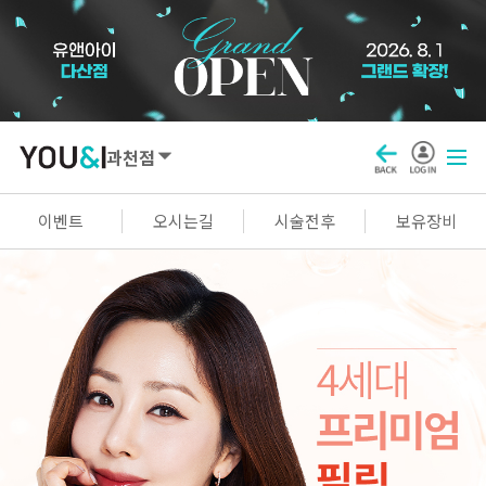
과천점
SEOUL
이벤트
오시는길
시술전후
보유장비
강남점
선릉점
잠실점
왕십리점
명동점
홍대신촌점
영등포점
마곡점
건대점
구로점
여의도점
천호점
목동점
창동점
GYEONGGI / INCHEON