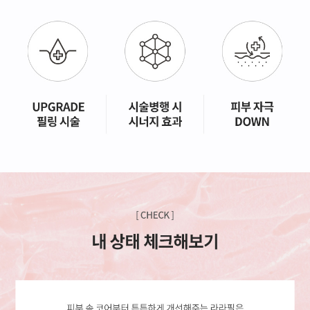
GYEONGSANG-DO
대구점
부산점
창원점