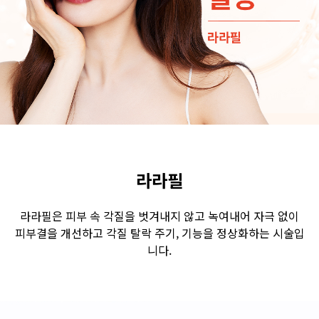
수원점
판교점
광교점
광명점
산본점
부천점
일산점
다산점
김포점
인천검단점
동탄점
평택점
안양점
부평점
안산점
의정부점
시흥배곧점
분당미금점
과천점
하남미사점
화성봉담점
경기광주점
라라필
CHUNGCHEONG-DO
라라필은 피부 속 각질을 벗겨내지 않고 녹여내어 자극 없이
피부결을 개선하고 각질 탈락 주기, 기능을 정상화하는 시술입
천안점
대전점
니다.
JEOLLA-DO
광주점
목포점