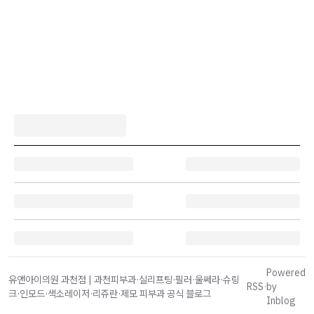
Powered
유앤아이의원 과천점 | 과천피부과·실리프팅·필러·울쎄라·슈링
RSS
·
by
크·인모드·색소레이저·리쥬란·제모 피부과 공식 블로그
Inblog