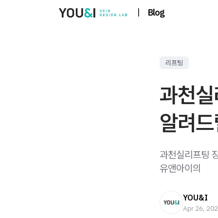
|
Blog
리프팅
과천실
알려드
과천실리프팅 장점
유앤아이의
YOU&I
Apr 26, 20