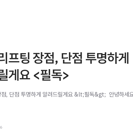
리프팅 장점, 단점 투명하게
릴게요 <필독>
, 단점 투명하게 알려드릴게요 &lt;필독&gt; ​ 안녕하세
26