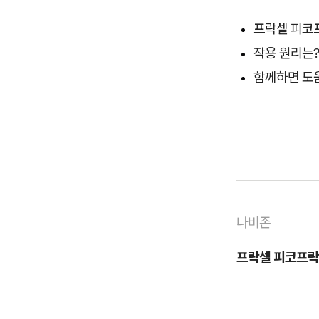
프락셀 피코
작용 원리는
함께하면 도움
나비존
프락셀 피코프락