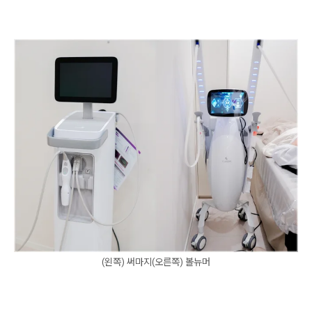
(왼쪽) 써마지(오른쪽) 볼뉴머