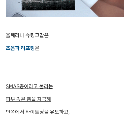
울쎄라나 슈링크같은
초음파 리프팅
은
SMAS층이라고 불리는
피부 깊은 층을 자극해
안쪽에서 타이트닝을 유도
하고,