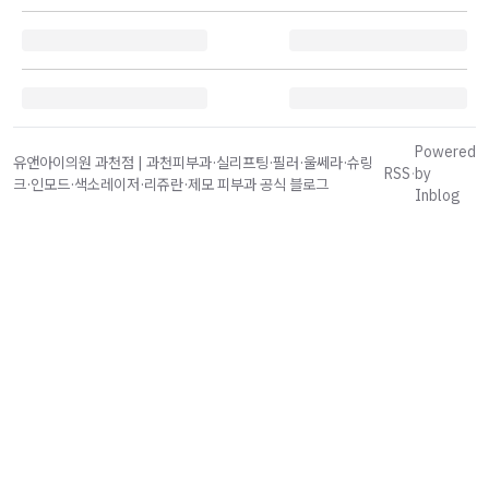
Powered
유앤아이의원 과천점 | 과천피부과·실리프팅·필러·울쎄라·슈링
RSS
·
by
크·인모드·색소레이저·리쥬란·제모 피부과 공식 블로그
Inblog