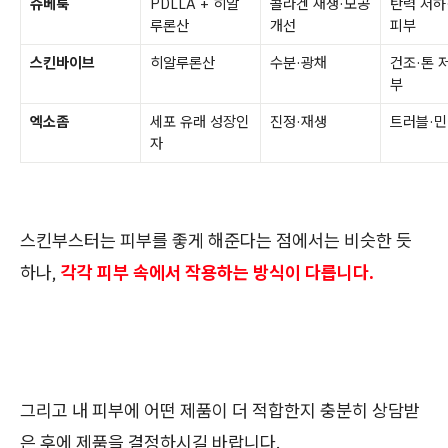
쥬베룩
PDLLA + 히알
콜라겐 재생·모공
탄력 저하
루론산
개선
피부
스킨바이브
히알루론산
수분·광채
건조·톤 
부
엑소좀
세포 유래 성장인
진정·재생
트러블·민
자
스킨부스터는 피부를 좋게 해준다는 점에서는 비슷한 듯
하나,
각각 피부 속에서 작용하는 방식이 다릅니다.
그리고 내 피부에 어떤 제품이 더 적합한지 충분히 상담받
은 후에 제품을 결정하시길 바랍니다.