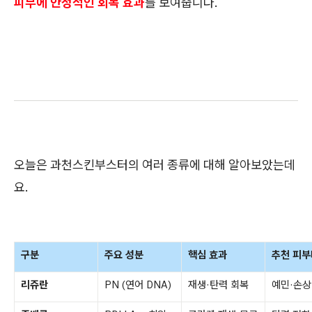
피부에 안정적인 회복 효과
를 보여줍니다.
오늘은 과천스킨부스터의 여러 종류에 대해 알아보았는데
요.
구분
주요 성분
핵심 효과
추천 피
리쥬란
PN (연어 DNA)
재생·탄력 회복
예민·손상