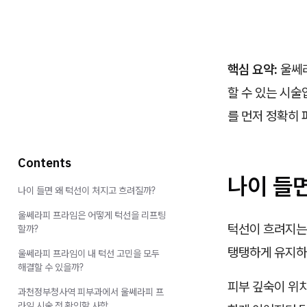
핵심 요약:
울쎄라
할 수 있는 시술
를 먼저 정확히
Contents
나이 들
나이 들면 왜 턱선이 처지고 흐려질까?
울쎄라피 프라임은 어떻게 턱선을 리프팅
턱선이 흐려지는
할까?
탱탱하게 유지하
울쎄라피 프라임이 내 턱선 고민을 모두
해결할 수 있을까?
피부 깊숙이 위치
과천정부청사역 피부과에서 울쎄라피 프
라임 시술 전 확인할 사항