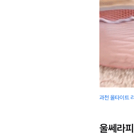
과천 올타이트 
울쎄라피