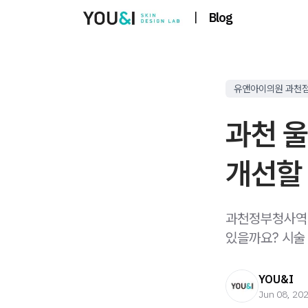
|
Blog
유앤아이의원 과천
과천 
개선할 
과천정부청사역 
있을까요? 시술
YOU&I
Jun 08, 20