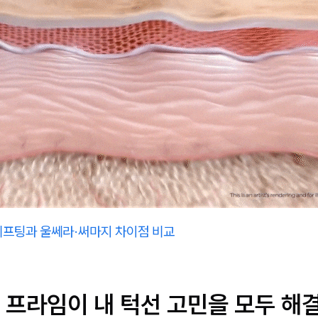
리프팅과 울쎄라·써마지 차이점 비교
 프라임이 내 턱선 고민을 모두 해결