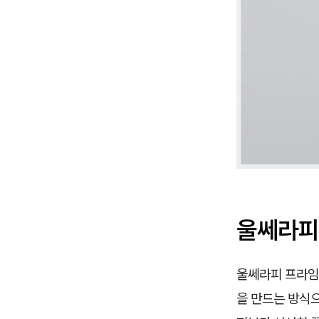
울쎄라피
울쎄라피 프라임
을 만드는 방식