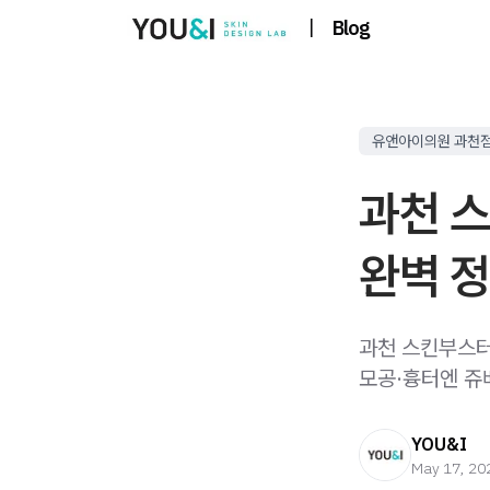
|
Blog
유앤아이의원 과천
과천 
완벽 
과천 스킨부스터
모공·흉터엔 쥬
YOU&I
May 17, 20