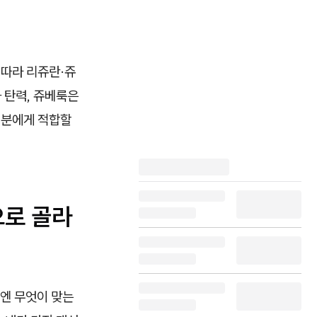
 따라 리쥬란·쥬
 탄력, 쥬베룩은
 분에게 적합할
으로 골라
부엔 무엇이 맞는