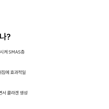
나?
중시켜 SMAS층
 처짐에 효과적일
면서 콜라겐 생성