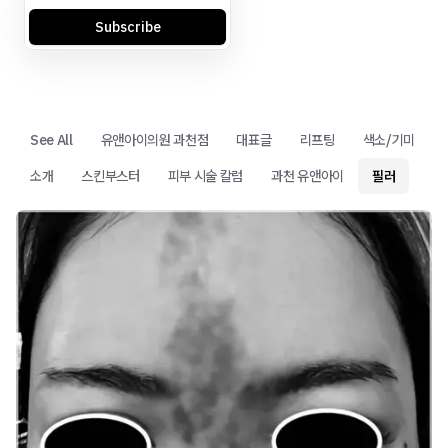
Subscribe
See All
유앤아이의원 과천점
대표글
리프팅
색소/기미
소개
스킨부스터
피부 시술 칼럼
과천 유앤아이
필러