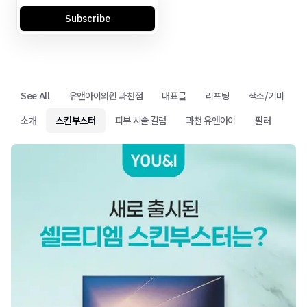
Subscribe
See All
유앤아이의원 과천점
대표글
리프팅
색소/기미
소개
스킨부스터
피부 시술 칼럼
과천 유앤아이
필러