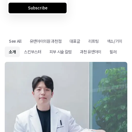
Subscribe
See All
유앤아이의원 과천점
대표글
리프팅
색소/기미
소개
스킨부스터
피부 시술 칼럼
과천 유앤아이
필러