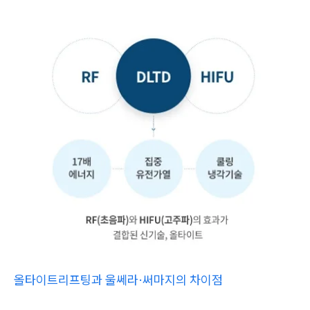
올타이트리프팅과 울쎄라·써마지의 차이점